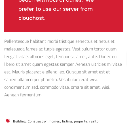
prefer to use our server from
cloudhost.
Pellentesque habitant morbi tristique senectus et netus et
malesuada fames ac turpis egestas. Vestibulum tortor quam,
feugiat vitae, ultricies eget, tempor sit amet, ante. Donec eu
libero sit amet quam egestas semper. Aenean ultricies mi vitae
est. Mauris placerat eleifend leo. Quisque sit amet est et
sapien ullamcorper pharetra. Vestibulum erat wisi,
condimentum sed, commodo vitae, ornare sit amet, wisi.
Aenean fermentum.
,
,
,
,
,
Building
Construction
homes
listing
property
realtor