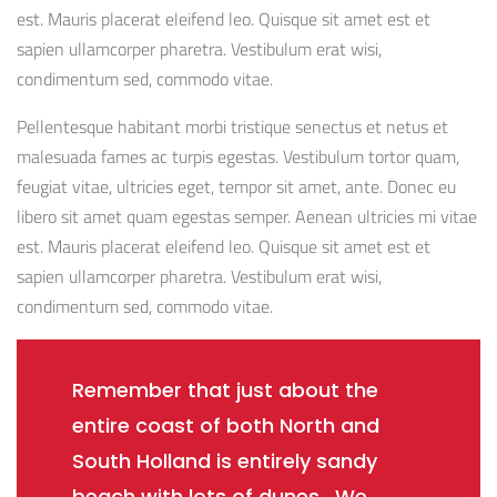
est. Mauris placerat eleifend leo. Quisque sit amet est et
sapien ullamcorper pharetra. Vestibulum erat wisi,
condimentum sed, commodo vitae.
Pellentesque habitant morbi tristique senectus et netus et
malesuada fames ac turpis egestas. Vestibulum tortor quam,
feugiat vitae, ultricies eget, tempor sit amet, ante. Donec eu
libero sit amet quam egestas semper. Aenean ultricies mi vitae
est. Mauris placerat eleifend leo. Quisque sit amet est et
sapien ullamcorper pharetra. Vestibulum erat wisi,
condimentum sed, commodo vitae.
Remember that just about the
entire coast of both North and
South Holland is entirely sandy
beach with lots of dunes. We